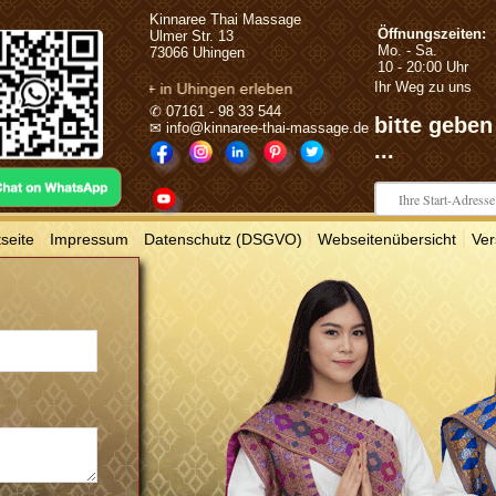
Kinnaree Thai Massage
Öffnungszeiten:
Ulmer Str. 13
Mo. - Sa.
73066 Uhingen
10 - 20:00 Uhr
Ihr Weg zu uns
+++ in Uhingen erleben
✆ 07161 - 98 33 544
bitte geben
✉ info@kinnaree-thai-massage.de
...
|
|
|
|
tseite
Impressum
Datenschutz (DSGVO)
Webseitenübersicht
Ver