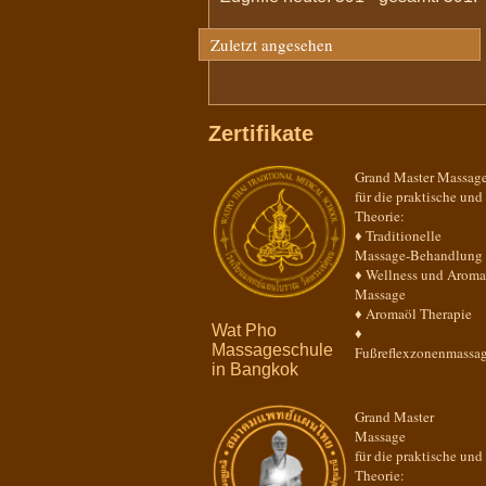
Zuletzt angesehen
Zertifikate
Grand Master Massag
für die praktische und
Theorie:
♦ Traditionelle
Massage-Behandlung
♦ Wellness und Aroma
Massage
♦ Aromaöl Therapie
Wat Pho
♦
Massageschule
Fußreflexzonenmassa
in Bangkok
Grand Master
Massage
für die praktische und
Theorie: