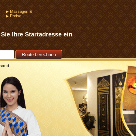
▶ Massagen &
▶ Preise
 Sie Ihre Startadresse ein
sand