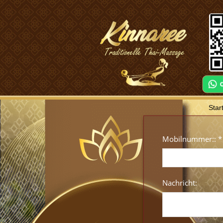
ree Thaimassage +++ Die Kunst +++ der traditionellen Thai-Massage 
Star