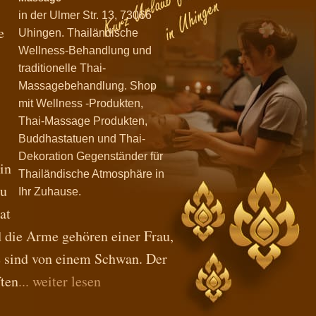
in der Ulmer Str. 13, 73066
e
Uhingen. Thailändische
Wellness-Behandlung und
traditionelle Thai-
Massagebehandlung. Shop
mit Wellness -Produkten,
Thai-Massage Produkten,
Buddhastatuen und Thai-
Dekoration Gegenständer für
in
Thailändische Atmosphäre in
au
Ihr Zuhause.
at
d die Arme gehören einer Frau,
e sind von einem Schwan. Der
ften
... weiter lesen