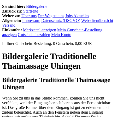
Sie sind hier:
Bildergalerie
Zurück zu:
Startseite
Weiter zu:
Über uns
Der Weg zu uns
Jobs
Aktuelles
Allgemein:
Impressum
Datenschutz (DSGVO)
Webseitenübersicht
Versand
Einkaufen:
Merkzettel anzeigen
Mein Gutschein-Bestellung
anzeigen
Gutschein bezahlen
Mein Konto
In Ihrer Gutschein-Bestellung:
0
Gutschein,
0,00
EUR
Bildergalerie Traditionelle
Thaimassage Uhingen
Bildergalerie Traditionelle Thaimassage
Uhingen
Wenn Sie zu uns in das Studio kommen, können Sie uns nicht
verfehlen, weil der Eingangsbereich bereits aus der Ferne sichtbar
ist. Das große Banner über dem Eingang ist gut zu erkennen und
zudem beleuchtet. Auch an den Fenstern neben dem Eingang
weisen wir auf unsere Tätigkeit hin. Sobald Sie unser Studio