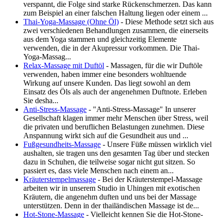
verspannt, die Folge sind starke Rückenschmerzen. Das kann
zum Beispiel an einer falschen Haltung liegen oder einem ...
Thai-Yoga-Massage (Ohne Öl)
- Diese Methode setzt sich aus
zwei verschiedenen Behandlungen zusammen, die einerseits
aus dem Yoga stammen und gleichzeitig Elemente
verwenden, die in der Akupressur vorkommen. Die Thai-
Yoga-Massag...
Relax-Massage mit Duftöl
- Massagen, für die wir Duftöle
verwenden, haben immer eine besonders wohltuende
Wirkung auf unsere Kunden. Das liegt sowohl an dem
Einsatz des Öls als auch der angenehmen Duftnote. Erleben
Sie desha...
Anti-Stress-Massage
- "Anti-Stress-Massage" In unserer
Gesellschaft klagen immer mehr Menschen über Stress, weil
die privaten und beruflichen Belastungen zunehmen. Diese
Anspannung wirkt sich auf die Gesundheit aus und ...
Fußgesundheits-Massage
- Unsere Füße müssen wirklich viel
aushalten, sie tragen uns den gesamten Tag über und stecken
dazu in Schuhen, die teilweise sogar nicht gut sitzen. So
passiert es, dass viele Menschen nach einem an...
Kräuterstempelmassage
- Bei der Kräuterstempel-Massage
arbeiten wir in unserem Studio in Uhingen mit exotischen
Kräutern, die angenehm duften und uns bei der Massage
unterstützen. Denn in der thailändischen Massage ist de...
Hot-Stone-Massage
- Vielleicht kennen Sie die Hot-Stone-