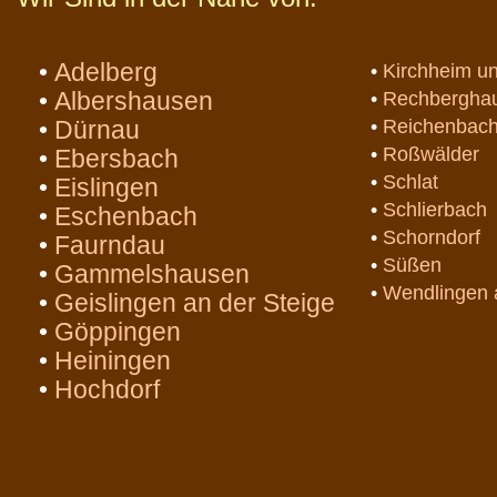
•
Adelberg
•
Kirchheim un
•
Albershausen
•
Rechbergha
•
Dürnau
•
Reichenbac
•
Roßwälder
•
Ebersbach
•
Schlat
•
Eislingen
•
Schlierbach
•
Eschenbach
•
Schorndorf
•
Faurndau
•
Süßen
•
Gammelshausen
•
Wendlingen 
•
Geislingen an der Steige
•
Göppingen
•
Heiningen
•
Hochdorf