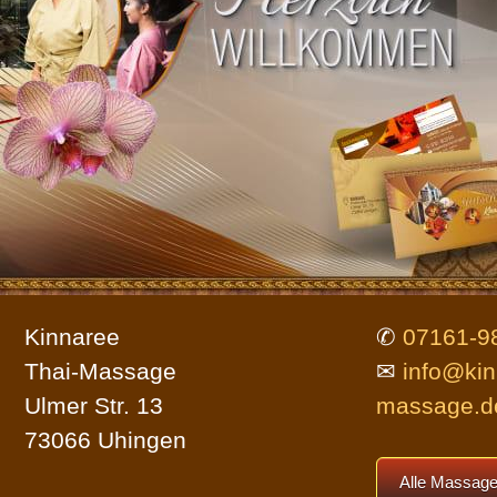
Parkmöglichkeiten
Bildergalerie
Allgemein
Impressum
Kinnaree
✆
07161-9
Datenschutz (DSGVO)
Thai-Massage
✉
info@kin
Ulmer Str. 13
massage.d
73066 Uhingen
Webseitenübersicht
Alle Massage