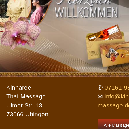
Parkmöglichkeiten
Bildergalerie
Allgemein
Impressum
Kinnaree
✆
07161-9
Datenschutz (DSGVO)
Thai-Massage
✉
info@kin
Ulmer Str. 13
massage.d
73066 Uhingen
Webseitenübersicht
Alle Massage