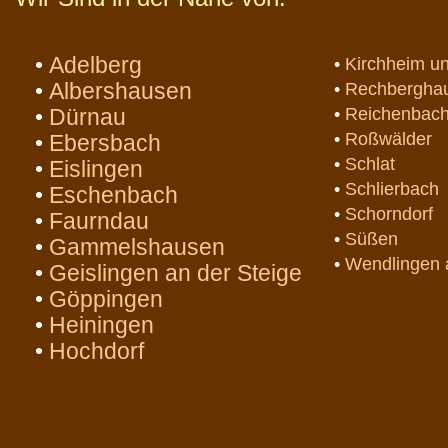
•
Adelberg
•
Kirchheim un
•
Albershausen
•
Rechbergha
•
Dürnau
•
Reichenbac
•
Roßwälder
•
Ebersbach
•
Schlat
•
Eislingen
•
Schlierbach
•
Eschenbach
•
Schorndorf
•
Faurndau
•
Süßen
•
Gammelshausen
•
Wendlingen 
•
Geislingen an der Steige
•
Göppingen
•
Heiningen
•
Hochdorf