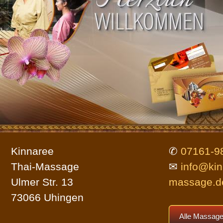
Parkmöglichkeiten
Bildergalerie
Allgemein
Impressum
Kinnaree
✆
07161-9
Datenschutz (DSGVO)
Thai-Massage
✉
info@kin
Ulmer Str. 13
massage.d
73066 Uhingen
Webseitenübersicht
Alle Massage