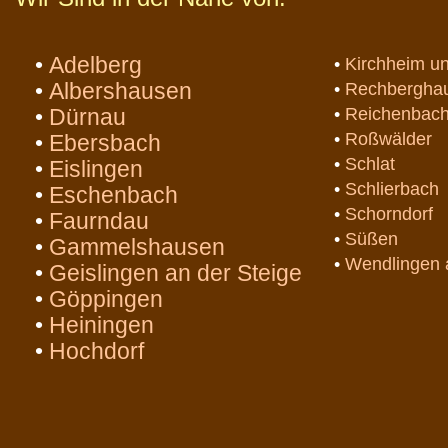
•
Adelberg
•
Kirchheim un
•
Albershausen
•
Rechbergha
•
Dürnau
•
Reichenbac
•
Roßwälder
•
Ebersbach
•
Schlat
•
Eislingen
•
Schlierbach
•
Eschenbach
•
Schorndorf
•
Faurndau
•
Süßen
•
Gammelshausen
•
Wendlingen 
•
Geislingen an der Steige
•
Göppingen
•
Heiningen
•
Hochdorf